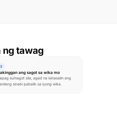
n ng tawag
3
akinggan ang sagot sa wika mo
apag sumagot sila, agad na isinasalin ang
anilang sinabi pabalik sa iyong wika.