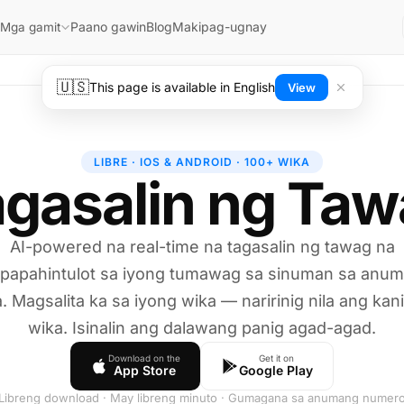
Paano gawin
Blog
Makipag-ugnay
Mga gamit
🇺🇸
This page is available in English
View
LIBRE · IOS & ANDROID · 100+ WIKA
gasalin ng Ta
AI-powered na real-time na tagasalin ng tawag na
papahintulot sa iyong tumawag sa sinuman sa anu
. Magsalita ka sa iyong wika — naririnig nila ang kan
wika. Isinalin ang dalawang panig agad-agad.
Download on the
Get it on
App Store
Google Play
Libreng download · May libreng minuto · Gumagana sa anumang numer