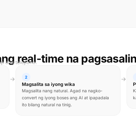
g real-time na pagsasali
ap ang telepono.
2
Magsalita sa iyong wika
P
Magsalita nang natural. Agad na nagko-
K
convert ng iyong boses ang AI at ipapadala
k
ito bilang natural na tinig.