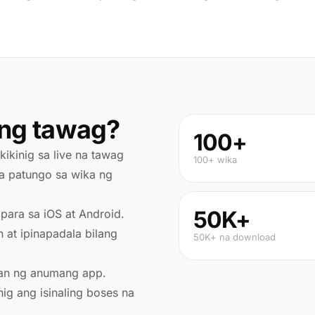
 ng tawag?
100+
ikinig sa live na tawag
100+ wika
ta patungo sa wika ng
50K+
para sa iOS at Android.
n at ipinapadala bilang
50K+ na download
gan ng anumang app.
nig ang isinaling boses na