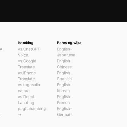
Ihambing
Pares ng wika
AI
vs ChatGPT
English–
Voice
Japanese
vs Google
English–
Translate
Chinese
vs iPhone
English–
Translate
Spanish
vs tagasalin
English–
na tao
Korean
vs DeepL
English–
Lahat ng
French
paghahambing
English–
a
→
German