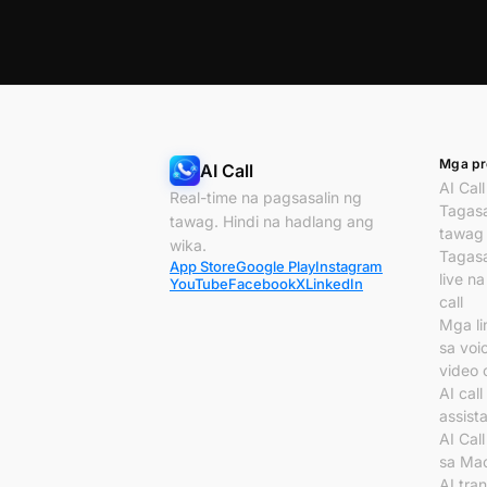
Mga pr
AI Call
AI Call
Real-time na pagsasalin ng
Tagasa
tawag. Hindi na hadlang ang
tawag
wika.
Tagasa
App Store
Google Play
Instagram
live n
YouTube
Facebook
X
LinkedIn
call
Mga li
sa voi
video c
AI call
assist
AI Cal
sa Ma
AI tran