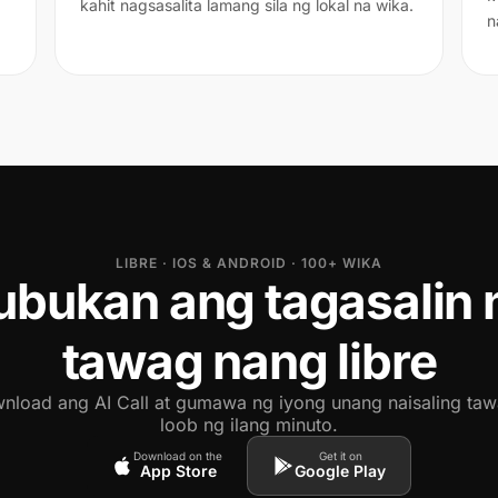
kahit nagsasalita lamang sila ng lokal na wika.
n
LIBRE · IOS & ANDROID · 100+ WIKA
ubukan ang tagasalin 
tawag nang libre
wnload ang AI Call at gumawa ng iyong unang naisaling taw
loob ng ilang minuto.
Download on the
Get it on
App Store
Google Play