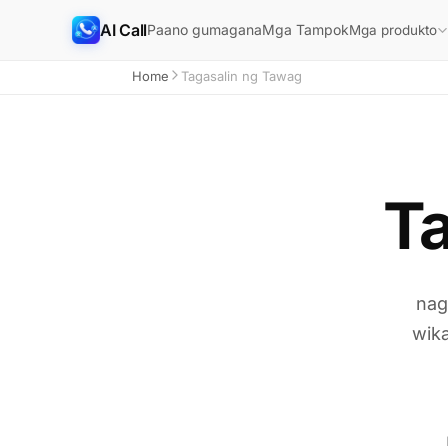
AI Call
Paano gumagana
Mga Tampok
Mga produkto
Home
Tagasalin ng Tawag
Ta
nag
wika