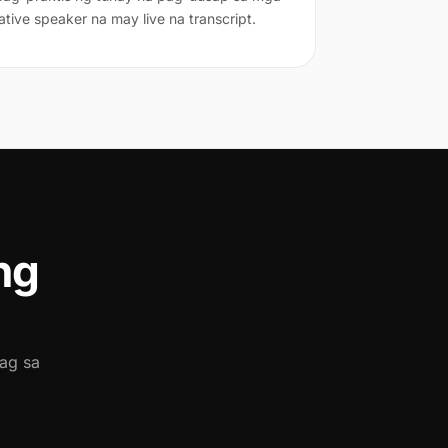
ative speaker na may live na transcript.
ng
ag sa