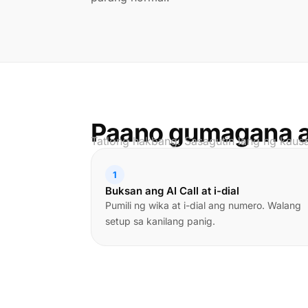
Paano gumagana an
Tatlong hakbang. Sasagutin lang ng kaus
1
Buksan ang AI Call at i-dial
Pumili ng wika at i-dial ang numero. Walang
setup sa kanilang panig.