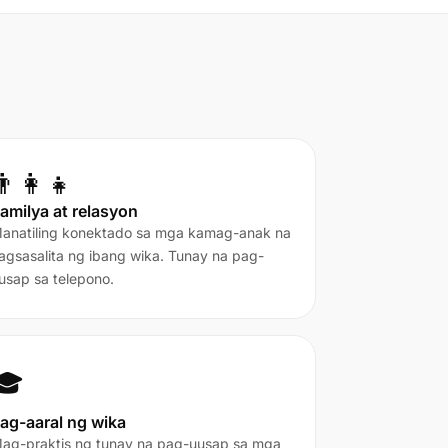
👨‍👩‍👧
amilya at relasyon
anatiling konektado sa mga kamag-anak na
agsasalita ng ibang wika. Tunay na pag-
usap sa telepono.
🎓
ag-aaral ng wika
ag-praktis ng tunay na pag-uusap sa mga