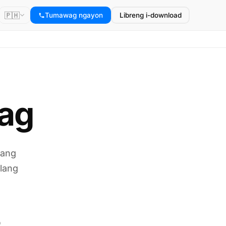
🇵🇭
Tumawag ngayon
Libreng i-download
wag
mang
ilang
o