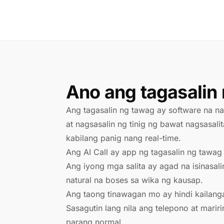
Ano ang tagasalin
Ang tagasalin ng tawag ay software na nak
at nagsasalin ng tinig ng bawat nagsasali
kabilang panig nang real-time.
Ang AI Call ay app ng tagasalin ng tawag 
Ang iyong mga salita ay agad na isinasali
natural na boses sa wika ng kausap.
Ang taong tinawagan mo ay hindi kailan
Sasagutin lang nila ang telepono at mariri
parang normal.