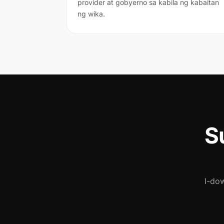
provider at gobyerno sa kabila ng kabaitan
ng wika.
S
I-do