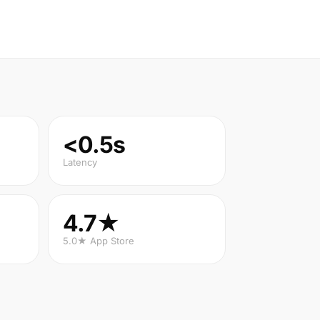
<0.5s
Latency
4.7★
5.0★ App Store