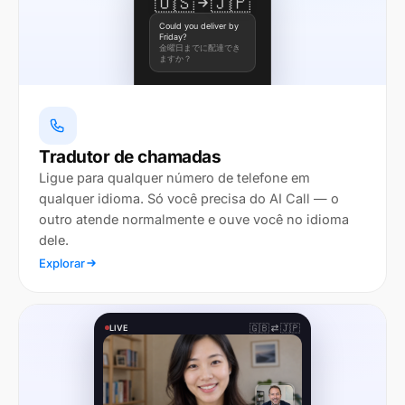
🇺🇸
🇯🇵
Could you deliver by
Friday?
金曜日までに配達でき
ますか？
Tradutor de chamadas
Ligue para qualquer número de telefone em
qualquer idioma. Só você precisa do AI Call — o
outro atende normalmente e ouve você no idioma
dele.
Explorar
🇬🇧
🇯🇵
LIVE