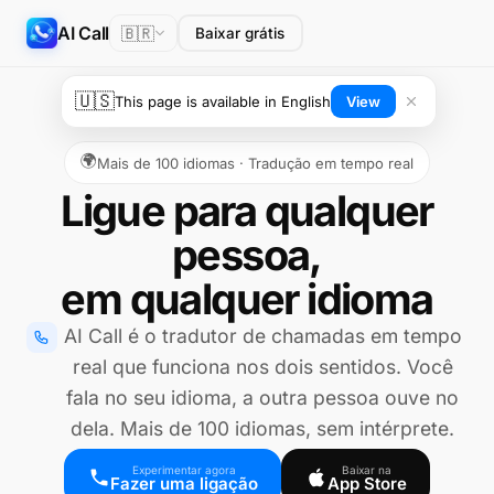
AI Call
🇧🇷
Baixar grátis
🇺🇸
This page is available in English
View
🌍
Mais de 100 idiomas · Tradução em tempo real
Ligue para qualquer
pessoa,
em qualquer idioma
AI Call é o tradutor de chamadas em tempo
real que funciona nos dois sentidos. Você
fala no seu idioma, a outra pessoa ouve no
dela. Mais de 100 idiomas, sem intérprete.
Experimentar agora
Baixar na
Fazer uma ligação
App Store