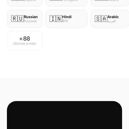
Russian
Hindi
Arabic
🇷🇺
🇮🇳
🇸🇦
Русский
हिन्दी
العربية
+88
idiomas a mais
📞