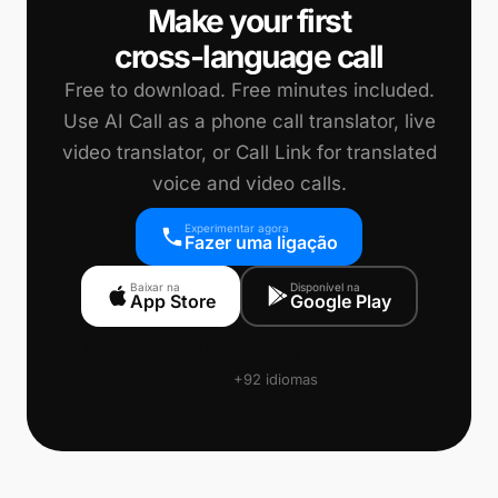
Make your first
cross-language call
Free to download. Free minutes included.
Use AI Call as a phone call translator, live
video translator, or Call Link for translated
voice and video calls.
Experimentar agora
Fazer uma ligação
Baixar na
Disponível na
App Store
Google Play
🇨🇳
🇺🇸
🇯🇵
🇩🇪
🇫🇷
🇪🇸
🇰🇷
🇵🇹
+92 idiomas