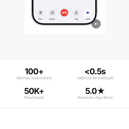
100+
<0.5s
Idiomas disponíveis
Latência de tradução
50K+
5.0★
Downloads
Avaliação App Store