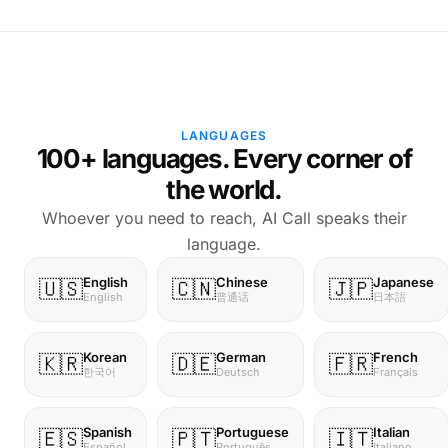
LANGUAGES
100+ languages. Every corner of
the world.
Whoever you need to reach, AI Call speaks their
language.
Chinese
Japanese
English
🇺🇸
🇨🇳
🇯🇵
普通话
日本語
English
Korean
German
French
🇰🇷
🇩🇪
🇫🇷
한국어
Deutsch
Français
Spanish
Portuguese
Italian
🇪🇸
🇵🇹
🇮🇹
Español
Português
Italiano