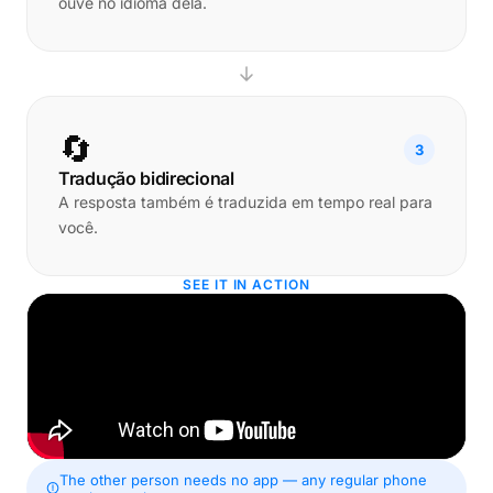
ouve no idioma dela.
🔄
3
Tradução bidirecional
A resposta também é traduzida em tempo real para
você.
SEE IT IN ACTION
The other person needs no app — any regular phone