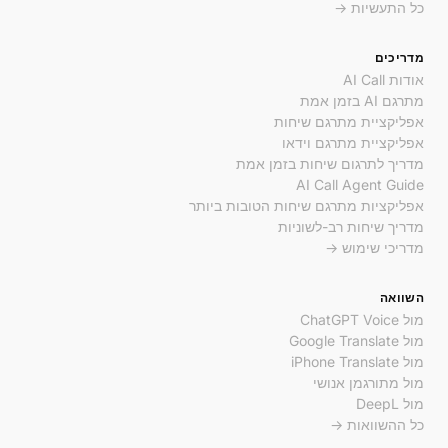
כל התעשיות →
מדריכים
אודות AI Call
מתרגם AI בזמן אמת
אפליקציית מתרגם שיחות
אפליקציית מתרגם וידאו
מדריך לתרגום שיחות בזמן אמת
AI Call Agent Guide
אפליקציות מתרגם שיחות הטובות ביותר
מדריך שיחות רב-לשוניות
מדריכי שימוש →
השוואה
מול ChatGPT Voice
מול Google Translate
מול iPhone Translate
מול מתורגמן אנושי
מול DeepL
כל ההשוואות →