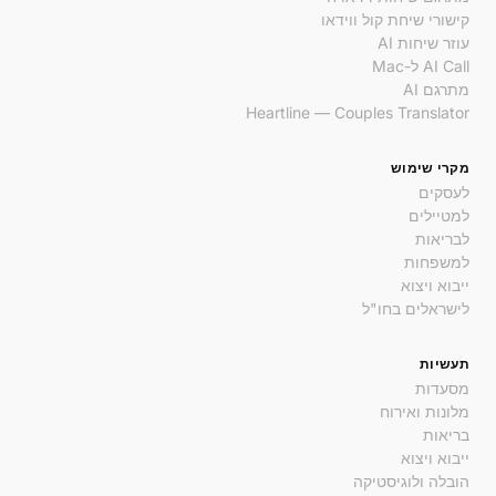
קישורי שיחת קול ווידאו
עוזר שיחות AI
AI Call ל-Mac
מתרגם AI
Heartline — Couples Translator
מקרי שימוש
לעסקים
למטיילים
לבריאות
למשפחות
ייבוא ויצוא
לישראלים בחו"ל
תעשיות
מסעדות
מלונות ואירוח
בריאות
ייבוא ויצוא
הובלה ולוגיסטיקה